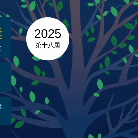
獎
2025
第十八屆
士
士
金