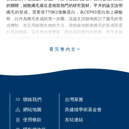
的關聯，細胞纖毛最近是相當熱門的研究題材。芊卉的論文說明
纖毛的形成，需要靠TTBK2激酶蛋白，為CEP83蛋白加上磷酸
根，以作為纖毛形成的第一步驟。這論文詳細地探討了纖毛的形
成機制，並且用細胞生物的方法，很精確地觀察纖毛的形成與蛋
白質的關係。這文章內容豐富，因此得到期刊的青睞。而芊卉能
在短短的時間內完成這樣複雜的實驗，也顯示出她的研究功力，
未來前途不可限量。
看完整內文
聯絡我們
台灣萊雅
網站地圖
吳健雄學術基金會
使用條款
友站連結