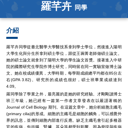
羅芊卉
同學
介紹
羅芊卉同學從臺北醫學大學醫技系拿到學士學位，然後進入陽明
大學生化與分生所拿到碩士學位，跟從王琬菁老師做碩士論文。
她的碩士論文就拿到了陽明大學的學生論文首獎。接著進入中研
院的國際研究生學院作博士研究，同時留在同一實驗室做博士論
文。她在校成績優異，大學時期，每學期成績總平均都在85分左
右(GPA 3.82)。研究所的成績也很好，碩士班畢業成績達到
4.09。
羅同學除了學業之外，最亮麗的是她的研究經驗。才剛剛讀博士
班三年級，她已經有一篇第一作者文章發表在以嚴謹著稱的
Journal of Cell Biology 期刊。在這篇文章中，她分析細胞主纖毛
(primary cilia)的形成。細胞的主纖毛是細胞的觸角，可以感覺外
界的訊息，並傳到細胞內部進行反應。缺乏主纖毛會引起多種器
官的疾病，包括腦、腎臟、耳朵等都受到影響。因為發現與疾病