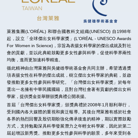
萊雅集團(L'ORÉAL) 和聯合國教科文組織(UNESCO) 自1998年
起，設立「全球傑出女科學家獎」(L'ORÉAL - UNESCO Awards
For Women in Science)，宗旨為表揚女科學家的傑出成就及對社
會的貢獻，並以此典範鼓勵更多女性參與科學，促使科學界兩性
均衡，進而更加速科學精進。
循此精神由台灣萊雅與吳健雄學術基金會共同主辦，希望透過獎
項表揚女性在科學的傑出成就，樹立傑出女科學家的典範，並啟
發推動更多女性參與科學研究。「台灣傑出女科學家獎」於每年
選出一名擁有中華民國國籍，且對台灣社會著有貢獻的傑出女科
學家，提供獎金並舉辦頒獎典禮公開表揚。
首屆「台灣傑出女科學家獎」頒獎典禮於2008年1月順利舉行，
受到國內各大媒體的重視和廣泛報導。其後台灣萊雅有感於社會
各界的熱烈回響及殷切期盼強化傳承後進的精神，期以實際鼓勵
方式，支持勉勵深具科學發展潛力之年輕女科學家，因此於第二
屆起增設新秀獎。推動更多女性參與科學的願景，多年來受到各