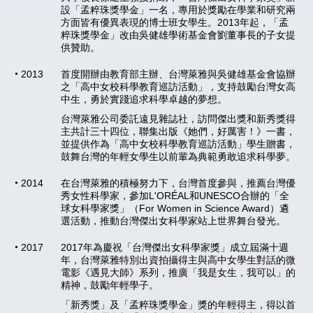
設「孟粹珠獎學金」一名，專用於獎勵在學業和研究兩
方面皆有優異表現的博士班女學生。2013年起，「孟
粹珠獎學金」改由吳健雄學術基金會劉董事長的子女提
供贊助。
2013
首度開辦由教育部主辦、台灣萊雅與吳健雄基金會協辦
之「高中女校科學教育巡訪活動」，支持鼓勵台灣女高
中生，勇於實踐追求科學卓越的夢想。
台灣萊雅公司委託遠見雜誌社，訪問傑出獎和新秀獎得
主共計三十四位，聯集出版《她們，好厲害！》一書，
並提供作為「高中女校科學教育巡訪活動」學生贈書，
鼓舞台灣的年輕女學生以前輩為典範勇敢追求科學夢。
2014
在台灣萊雅的積極努力下，台灣首度參與，推薦台灣優
秀女性科學家，參加L'ORÉAL和UNESCO合辦的「全
球女科學家獎」（For Women in Science Award）遴
選活動，推動台灣傑出女科學家站上世界舞台發光。
2017
2017年為慶祝「台灣傑出女科學家獎」成立屆滿十週
年，台灣萊雅特別出資拍攝得主與高中女學生對話的微
電影《遇見大師》系列，推廣「我是女生，我可以」的
精神，鼓勵年輕學子。
「新秀獎」及「孟粹珠獎學金」獎的年輕得主，得以首