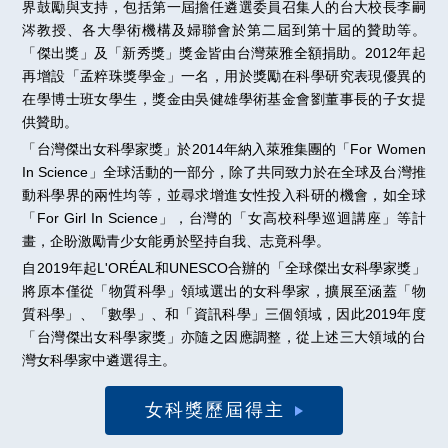
界鼓勵與支持，包括第一屆擔任遴選委員召集人的台大校長李嗣
涔教授、各大學術機構及婦聯會於第二屆到第十屆的贊助等。
「傑出獎」及「新秀獎」獎金皆由台灣萊雅全額捐助。2012年起
再增設「孟粹珠獎學金」一名，用於獎勵在科學研究表現優異的
在學博士班女學生，獎金由吳健雄學術基金會劉董事長的子女提
供贊助。
「台灣傑出女科學家獎」於2014年納入萊雅集團的「For Women
In Science」全球活動的一部分，除了共同致力於在全球及台灣推
動科學界的兩性均等，並尋求增進女性投入科研的機會，如全球
「For Girl In Science」，台灣的「女高校科學巡迴講座」等計
畫，企盼激勵青少女能勇於堅持自我、志竟科學。
自2019年起L'ORÉAL和UNESCO合辦的「全球傑出女科學家獎」
將原本僅從「物質科學」領域選出的女科學家，擴展至涵蓋「物
質科學」、「數學」、和「資訊科學」三個領域，因此2019年度
「台灣傑出女科學家獎」亦隨之因應調整，從上述三大領域的台
灣女科學家中遴選得主。
女科獎歷屆得主