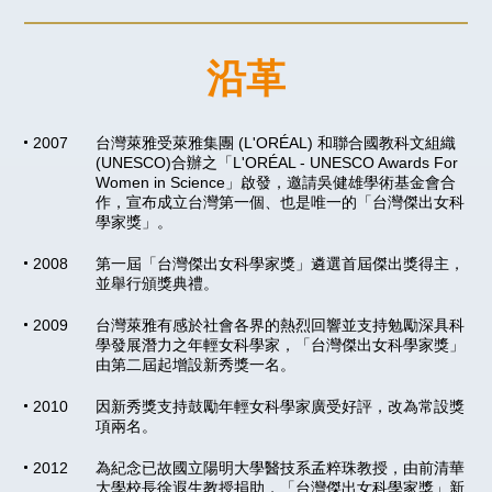
沿革
2007
台灣萊雅受萊雅集團 (L'ORÉAL) 和聯合國教科文組織
(UNESCO)合辦之「L'ORÉAL - UNESCO Awards For
Women in Science」啟發，邀請吳健雄學術基金會合
作，宣布成立台灣第一個、也是唯一的「台灣傑出女科
學家獎」。
2008
第一屆「台灣傑出女科學家獎」遴選首屆傑出獎得主，
並舉行頒獎典禮。
2009
台灣萊雅有感於社會各界的熱烈回響並支持勉勵深具科
學發展潛力之年輕女科學家，「台灣傑出女科學家獎」
由第二屆起增設新秀獎一名。
2010
因新秀獎支持鼓勵年輕女科學家廣受好評，改為常設獎
項兩名。
2012
為紀念已故國立陽明大學醫技系孟粹珠教授，由前清華
大學校長徐遐生教授捐助，「台灣傑出女科學家獎」新