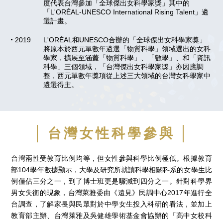
度代表台灣參加「全球傑出女科學家獎」其中的
「L'ORÉAL-UNESCO International Rising Talent」遴
選計畫。
2019
L'ORÉAL和UNESCO合辦的「全球傑出女科學家獎」
將原本於西元單數年遴選「物質科學」領域選出的女科
學家，擴展至涵蓋「物質科學」、「數學」、和「資訊
科學」三個領域，「台灣傑出女科學家獎」亦因應調
整，西元單數年獎項從上述三大領域的台灣女科學家中
遴選得主。
台灣女性科學參與
台灣兩性受教育比例均等，但女性參與科學比例極低。根據教育
部104學年數據顯示，大學及研究所就讀科學相關科系的女學生比
例僅佔三分之一，到了博士班更是驟減到四分之一。針對科學界
男女失衡的現象，台灣萊雅委由《遠見》民調中心2017年進行全
台調查，了解家長與民眾對於中學女生投入科研的看法，並加上
教育部主辦、台灣萊雅及吳健雄學術基金會協辦的「高中女校科