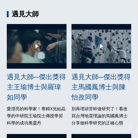
遇見大師
遇見大師─傑出獎得
遇見大師─傑出獎得
主王瑜博士與羅瑋
主馬國鳳博士與陳
如同學
怡孜同學
愛漂亮的科學家！專精X光結晶
別再埋頭苦幹做研究了！看改
學的中研院王瑜院士傳授學習
寫台灣地震理論的馬國鳳博士
科學的成功萬靈丹
分享做科學研究的正確心態