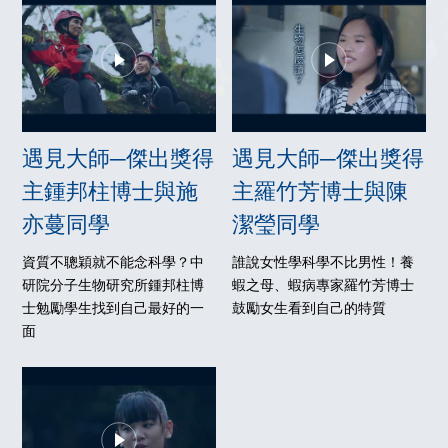
遇見大師─傑出獎得
遇見大師─傑出獎得
主鍾邦柱博士與施
主羅竹芳博士與陳
亦蔓同學
潔瑩同學
資質不聰穎就不能念科學？中
誰說女性學科學不比男性！養
研院分子生物研究所鍾邦柱博
蝦之母、蝦病專家羅竹芳博士
士勉勵學生找到自己最好的一
鼓勵女生看到自己的特質
面