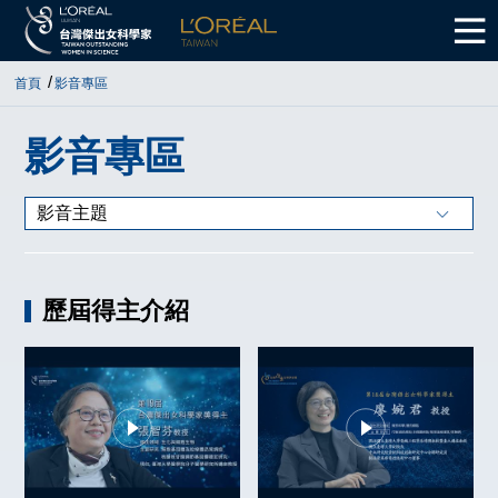
首頁
影音專區
影音專區
影音主題
歷屆得主介紹
全球傑出女科學家獎
歷屆得主介紹
台灣傑出女科獎回顧
遇見大師