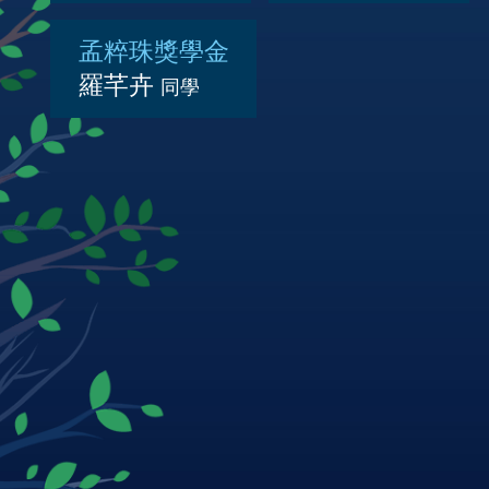
孟粹珠獎學金
羅芊卉
同學