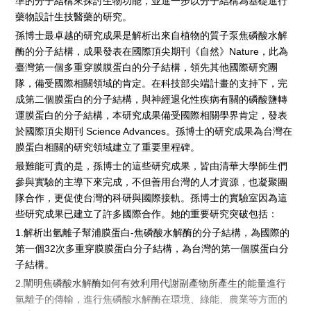
準的分子結構來探討生物功能，並進一步以分子結構為基礎進行
藥物設計生技醫藥的研究。
孫博士最卓越的研究成果是解析出來自植物的質子泵焦磷酸水解
酶的分子結構，成果發表在國際頂尖期刊《自然》Nature，此為
臺灣第一個多重穿膜膜蛋白的分子結構，領先其他國際研究團
隊，備受國際相關領域的肯定。在科技部尖端計畫的支持下，完
成第二個膜蛋白的分子結構，與神經退化性疾病有關的磷酸鹽轉
運膜蛋白的分子結構，本研究成果備受國際相關學界肯定，發表
於國際頂尖期刊 Science Advances。孫博士的研究成果為台灣在
膜蛋白相關的研究領域建立了重要里程碑。
最難能可貴的是，孫博士的這些研究成果，皆由清華大學師生們
參與實驗的主導下來完成，不但善用台灣的人才資源，也凝聚團
隊合作，更促使台灣的科研與國際接軌。孫博士的實驗室因為這
些研究成果已建立了許多國際合作。她的重要研究突破包括：
1.解析出氫離子幫浦膜蛋白-焦磷酸水解酶的分子結構，為國際的
第一個32次多重穿膜膜蛋白分子結構，為台灣的第一個膜蛋白分
子結構。
2.闡明焦磷酸水解酶如何有效利用代謝副產物所產生的能量進行
氫離子的傳輸，進行焦磷酸水解酶在環境、綠能、農業等方面的