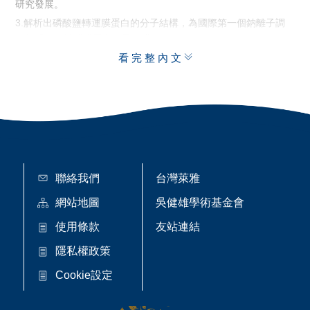
研究發展。
3.解析出磷酸鹽轉運膜蛋白的分子結構，為國際第一個鈉離子調
控的磷酸鹽轉運膜蛋白分子結構。
看完整內文
4.闡明磷酸鹽轉運膜蛋白造成人類腦鈣化而引起神經退化性病變
可能的分子機制。
5.解析出胃幽門螺旋桿菌的數十個目標蛋白的分子結構(包括重要
功能蛋白及毒素蛋白)，供研究胃幽門螺旋桿菌的醫師科學家用於
臨床醫學研究。
6.系統性全面性的進行胃幽門螺旋桿菌分子結構與生物功能的研
究，應用於胃幽門螺旋桿菌相關的腸胃疾病的醫藥研發。
對台灣社會的具體貢獻
聯絡我們
台灣萊雅
提昇台灣在國際學術界的聲望
網站地圖
吳健雄學術基金會
孫博士實驗室的工作為台灣在膜蛋白相關的研究領域建立了重要
使用條款
友站連結
里程碑，提升了台灣在結構生物相關的研究，以及在國際學術界
的聲望。孫博士的工作拓展台灣國家實驗室同步輻射於生物膜蛋
隱私權政策
白晶體繞射的應用，也提升台灣在結構生物及生物膜蛋白的研究
Cookie設定
能量。孫博士的膜蛋白焦磷酸水解酶的研究工作發表後，與英國
里茲大學Goldman教授的實驗室建立國際合作，由原先的競爭關