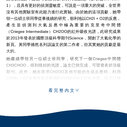
1），且具有更好的偵測靈敏度，可說是一項重大的突破，全世界
沒有其他實驗室有此能力進行此實驗。由於她的這項貢獻，她帶
領一位碩士班同學從事後續的研究，順利地以CH2I + O2的反應，
產生並偵測到大氣反應中極為重要的克里奇中間體
（Criegee Intermediate）CH2OO的紅外吸收光譜，此研究成果
於2013年發表於國際頂級科學期刊Science，開創了大氣化學的
新頁。黃同學雖然名列該論文的第二作者，但其實她的貢獻是最
大的。
她繼續帶領另一位碩士班同學，研究下一個Criegee中間體
CH3CHOO，得到很好的光譜，論文已快完成，可望發表於頂級
期刊。此外，她在尋求CH2OO其他可能的生成反應時，利用
CH2Br + O2反應亦首次觀測到CH2BrOO之紅外光譜，論文已發
表於J. Chem. Phys.。
看完整內文
黃同學的努力和紮實的研究成果，曾獲得中國化學年會研究生論
文佳作。2014年6月她前往美國伊利諾大學參加第69屆國際分子
光譜研討會，進行口頭報告，在眾多競爭者中脫穎而出，榮獲專
為獎勵年輕新秀的Rao Prize。