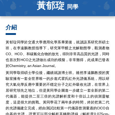
黃郁琁
同學
介紹
黃郁琁同學於交通大學應用化學系畢業後，就讀該系研究所碩士
班，在李遠鵬教授指導下，研究苯甲醛之光解動態學，觀測產物
CO、HCO、和碳氫化合物的放光，得到非常高品質的光譜，同時
也首次對HCO之光譜做出成功的模擬，非常難得，此成果已發表
於Chemistry, an Asian Journal。
黃同學取得碩士學位後，繼續就讀博士班。雖然李遠鵬教授的實
驗室擁有一套全世界唯一的步進式霍氏紅外光譜儀系統，用以研
究大氣化學反應中重要的不穩定分子之紅外吸收光譜，在世界上
居研究領先之地位，但是黃同學企圖進一步建立一套全新的第二
代儀器，能提供二至三倍的光譜解析度和十倍以上的偵測靈敏
度，這是很大的挑戰。黃同學花了兩年多的時間，終於把第二代
的光譜儀建立完成，經由測試比較第一代儀器曾測量過的ClCO自
由基的光譜，證實可以部分解析其轉動譜線（解析度0.075cm-