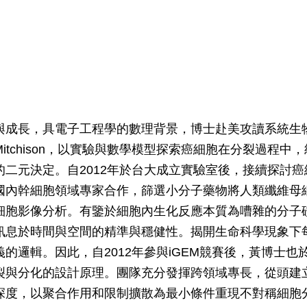
長，具電子工程學的數理背景，博士赴美攻讀系統生物學，師
y學者Tim Mitchison，以實驗與數學模型探索癌細胞在分裂過程中
元決定。自2012年於台大成立實驗室後，接續探討癌細胞分
國內幹細胞領域專家合作，篩選小分子藥物將人類纖維母
細胞影像分析。有鑒於細胞內生化反應本質為嘈雜的分子
訊息於時間與空間的精準與穩健性。揭開生命科學現象下
的邏輯。因此，自2012年參與iGEM競賽後，黃博士
裂與分化的設計原理。團隊充分發揮跨領域專長，從頭建
深度，以聚合作用和限制擴散為最小條件重現不對稱細胞