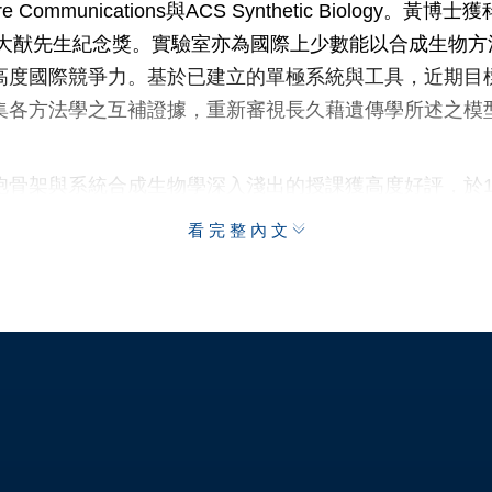
 Communications與ACS Synthetic Biolog
吳大猷先生紀念獎。實驗室亦為國際上少數能以合成生物
高度國際競爭力。基於已建立的單極系統與工具，近期目
集各方法學之互補證據，重新審視長久藉遺傳學所述之模
胞骨架與系統合成生物學深入淺出的授課獲高度好評，於1
屆iGEM團隊，創立The Investigator Taiwa
看完整內文
專題研究，受邀參與2017年衛福部台灣女孩日、雲門講座
計算機協會國際電腦輔助設計研討會) Technical Program
統學術領域侷限與深耕科學的熱誠，為國內跨領域最頂尖