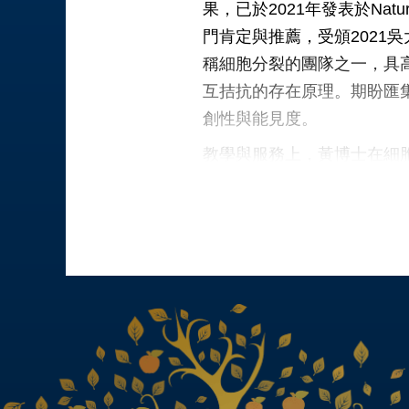
果，已於2021年發表於Nature
門肯定與推薦，受頒2021
稱細胞分裂的團隊之一，具
互拮抗的存在原理。期盼匯
創性與能見度。
教學與服務上，黃博士在細
獎。黃博士也曾於臺大校內指導第一
附中科學班與建中數理資優班
2016兩年擔任ICCAD (美國
究與教學服務，展現突破傳