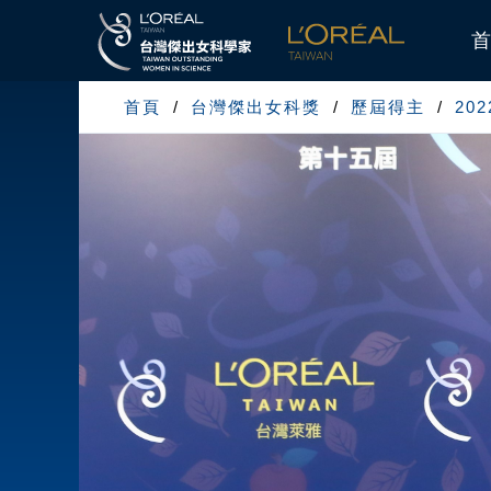
首
首頁
台灣傑出女科獎
歷屆得主
20