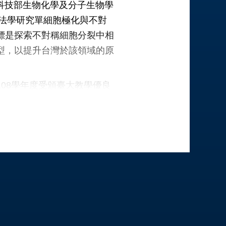
y。黃博士獲科技部生物化學及分子生物學
方法學研究單細胞極化與不對
標是探索不對稱細胞分裂中相
型，以提升台灣於該領域的原
08學年度受頒臺大教學優良
n生醫社群平台。校外曾指導師大
等科普活動，並於2015-
 Committee。黃博士於學術研
年輕學者之一。