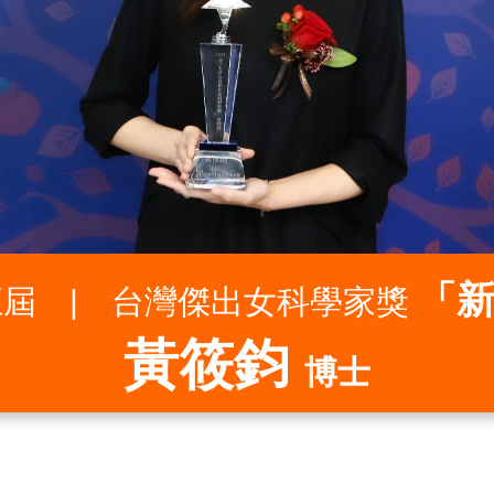
「新
五屆
|
台灣傑出女科學家獎
黃筱鈞
博士