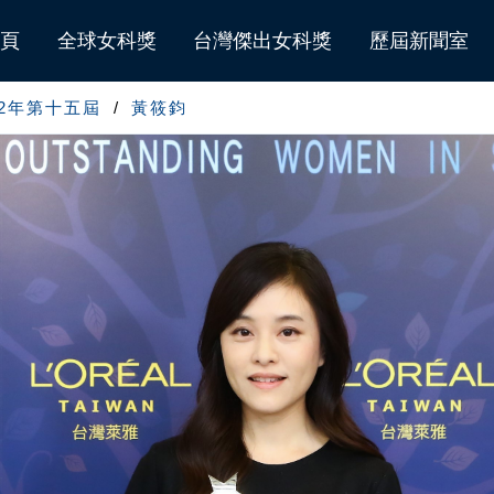
頁
全球女科獎
台灣傑出女科獎
歷屆新聞室
22年第十五屆
黃筱鈞
歷屆得主總覽
遴選委員