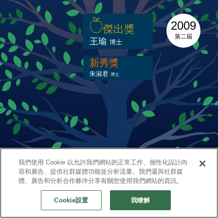
2016 第九屆
2009
2015 第八屆
傑出獎
第二屆
2014 第七屆
王瑜
博士
2013 第六屆
新秀獎
2012 第五屆
朱淑君
博士
2011 第四屆
2010 第三屆
2008
傑出獎
2009 第二屆
第一屆
彭汪嘉康
博士
2008 第一屆
我們使用 Cookie 以允許我們網站的正常工作、個性化設計內
容和廣告、提供社群媒體功能並分析流量。我們還與社群媒
體、廣告和分析合作夥伴分享有關您使用我們網站的資訊。
Cookie設置
我瞭解