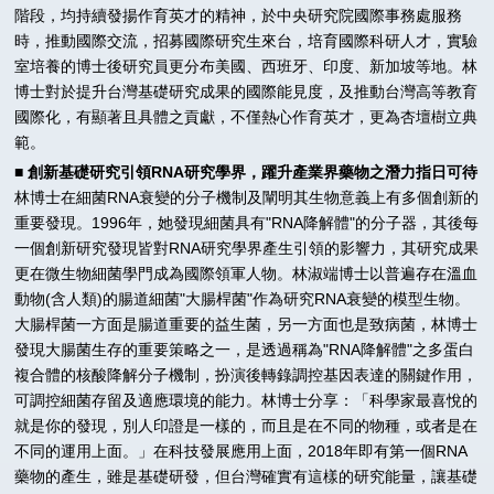
階段，均持續發揚作育英才的精神，於中央研究院國際事務處服務
時，推動國際交流，招募國際研究生來台，培育國際科研人才，實驗
室培養的博士後研究員更分布美國、西班牙、印度、新加坡等地。林
博士對於提升台灣基礎研究成果的國際能見度，及推動台灣高等教育
國際化，有顯著且具體之貢獻，不僅熱心作育英才，更為杏壇樹立典
範。
■ 創新基礎研究引領RNA研究學界，躍升產業界藥物之潛力指日可待
林博士在細菌RNA衰變的分子機制及闡明其生物意義上有多個創新的
重要發現。1996年，她發現細菌具有"RNA降解體"的分子器，其後每
一個創新研究發現皆對RNA研究學界產生引領的影響力，其研究成果
更在微生物細菌學門成為國際領軍人物。林淑端博士以普遍存在溫血
動物(含人類)的腸道細菌"大腸桿菌"作為研究RNA衰變的模型生物。
大腸桿菌一方面是腸道重要的益生菌，另一方面也是致病菌，林博士
發現大腸菌生存的重要策略之一，是透過稱為"RNA降解體"之多蛋白
複合體的核酸降解分子機制，扮演後轉錄調控基因表達的關鍵作用，
可調控細菌存留及適應環境的能力。林博士分享：「科學家最喜悅的
就是你的發現，別人印證是一樣的，而且是在不同的物種，或者是在
不同的運用上面。」在科技發展應用上面，2018年即有第一個RNA
藥物的產生，雖是基礎研發，但台灣確實有這樣的研究能量，讓基礎