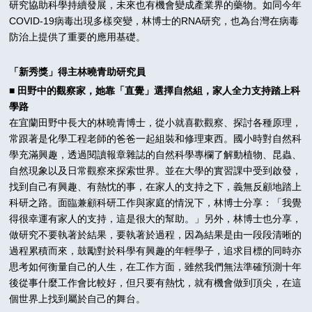
研究協助科學持續發展，未來也有機會變成產業界的藥物。如同今年
COVID-19病毒出現多樣突變，林博士的RNA研究，也為台灣在病毒
防治上提供了重要的應用基礎。
「新秀獎」得主林曉青助研究員
■ 田野中的觀察家，她靠「直覺」選擇自然組，家人全力支持踏上科
學路
在宜蘭田野中長大的林曉青博士，從小就喜歡觀察、探討各種原理，
常跟著是化學工程老師的爸爸一起組裝和修理東西。國小時對自然科
學充滿興趣，透過閱讀報章雜誌的自然科學專欄了解動植物、昆蟲、
自然現象以及日常觀察來探索世界。並在大學的實習課中受到啟發，
找到自己有興趣、有熱忱的事，在家人的支持之下，義無反顧地踏上
科研之路。面臨兼顧科研工作與家庭的情況下，林博士分享：「我覺
得很幸運有家人的支持，這是很大的幫助。」另外，林博士也分享，
做研究不要執著於結果，要執著於過程，因為結果是由一段段清晰的
過程累積而來，鼓勵對於科學有興趣的年輕學子，追求目標的同時亦
思考如何衡量自己的人生，在工作方面，雖然我們無法準確預測十年
後從事什麼工作會比較好，但只要有熱忱，就有機會做到頂尖，在這
個世界上找到屬於自己的舞台。