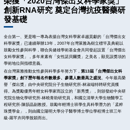
榮獲「2020台灣傑出女科學家獎」
2010
創新RNA研究 奠定台灣抗疫醫藥研
2009
發基礎
2008
全台第一、更是唯一專為表揚台灣女科學家卓越貢獻的「台灣傑出女
科學家獎」已連續舉辦13年，2007年台灣萊雅為樹立標竿及典範以
鼓勵女性參與科學，聯合吳健雄學術基金會共同發起設置「台灣傑出
女科學家獎」，多年來素有「女性諾貝爾獎」之美名，顯見該獎項的
學術地位與指標意義。
在台灣萊雅推動女性參與科學多年努力下，
第13屆「台灣傑出女科
學家獎」創下歷年報名件數最多、參選人數最高之盛況
。今年最高榮
譽「傑出獎」由中央研究院分子生物研究所-林淑端特聘研究員獲
得。為獎勵優秀年輕女科學家而設立的「新秀獎」，則頒發給中央研
究院生物化學研究所-林曉青助研究員，和國立清華大學生物醫學工
程研究所-陳韻晶副教授。鼓勵年輕博士班學生具科學潛力的「孟粹
珠獎學金」，則由國立陽明大學分子醫學博士學位學程博士班三年
級-羅芊卉同學脫穎而出。