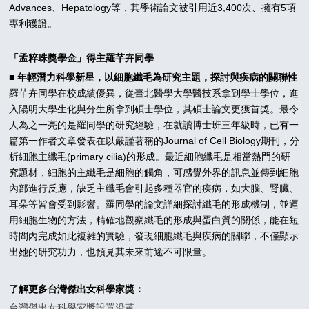
Advances、Hepatology等，其學術論文被引用近3,400次、擁有5項
專利獲證。
「孟粹珠獎學金」得主羅芊卉同學
■ 年輕潛力科學新星，以細胞纖毛為研究主題，探討與疾病的關聯性
羅芊卉同學在校成績優異，從臺北醫學大學醫技系拿到學士學位，進
入陽明大學生化與分生所拿到碩士學位，其碩士論文更獲首獎。最令
人為之一亮的是羅同學的研究經驗，在就讀博士班三年級時，已有一
篇第一作者文章發表在以嚴謹著稱的Journal of Cell Biology期刊，分
析細胞主纖毛(primary cilia)的形成。最近細胞纖毛是相當熱門的研
究題材，細胞的主纖毛是細胞的觸角，可感覺外界的訊息並傳到細胞
內部進行反應，缺乏主纖毛會引起多種器官的疾病，如大腦、腎臟、
耳朵等皆會受到影響。羅同學的論文詳細探討纖毛的形成機制，並運
用細胞生物的方法，精確地觀察纖毛的形成與蛋白質的關係，能在短
時間內完成如此複雜的實驗，發現細胞纖毛與疾病的關聯，不僅顯示
出她的研究功力，也預見其未來前途不可限量。
了解更多台灣傑出女科學家獎：
台灣傑出女科學家獎設置沿革