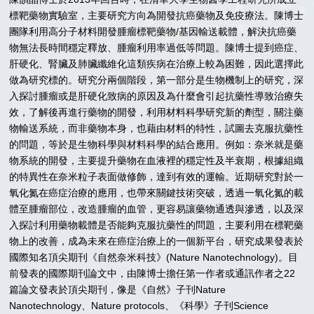
標靶藥物實驗室，主要研究方向為開發抗癌藥物及免疫療法。陳博士
團隊利用高分子材料開發腫瘤標靶藥物/基因輸送載體，解決抗癌藥
物無法長時間穩定釋放、腫瘤利用率過低等問題。陳博士提到癌症、
肝硬化、腎臟及肺臟纖維化這類疾病在治療上較為困難，因此選擇此
做為研究標的。研究分兩個階段，第一部分是生物機制上的研究，深
入探討腫瘤或是肝硬化致病的原因及為什麼會引起抗藥性導致治療失
效，了解後再進行藥物的開發，利用材料科學研究新的劑型，關注藥
物輸送系統，而非藥物本身，也藉由材料的特性，試圖去克服抗藥性
的問題，等於是生物科學與材料科學的結合應用。例如：奈米就是藥
物系統的開發，主要提升藥物在血液裡的穩定性及半衰期，根據組織
的特異性在奈米粒子表面做修飾，達到有效的運輸。近期研究對於一
氧化氮在癌症治療的應用，也帶來關鍵技術突破，透過一氧化氮的載
體至腫瘤部位，改造腫瘤的血管，更容易讓藥物通透與滲透，以及深
入探討利用藥物載體是否能夠克服抗藥性的問題，主要利用在標靶藥
物上的改善，成為未來在癌症治療上的一個新平台，研究成果發表於
國際知名頂尖期刊《自然奈米科技》(Nature Nanotechnology)。目
前發表的國際期刊論文中，由陳博士擔任第一作者或通訊作者之22
篇論文發表於頂尖期刊，像是《自然》子刊Nature
Nanotechnology、Nature protocols、《科學》子刊Science