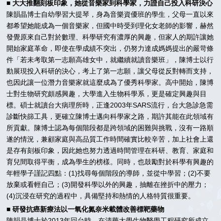
■ 大大推翻刻板印象，她從音樂家到科學家，力證自己投入科研決心
陳韻晶博士自幼學習大提琴，身為音樂資優班的學生，父母一直以來
都希望她能成為一個音樂家，但國中時受到理化女老師的影響，赫然
發覺原來自己對於數理、科學研究有濃厚的興趣，但家人的期許讓她
開始家庭革命，即使在學成績不突出，仍努力達成媽媽提出的嚴苛條
件「若未考取第一志願高雄女中，就繼續就讀音樂班」，陳博士以行
動展現投入科研的決心，考上了第一志願，讓父母從反對轉而支持，
也因此讓一位潛力音樂家就這麼成為了優秀科學家。高中開始，陳博
士對生物研究頗感興趣，大學進入生物科學系，更是確定興趣與目
標。碩士就讀台大病理所時，正逢2003年SARS流行，台大急診急需
診斷快篩工具，更確立陳博士邁向科學家之路，期許其能在此領域有
所貢獻。陳博士認為每個階段都是跨領域的困難與挑戰，沒有一路順
遂的情況，兼顧家庭與高品質工作時間確實比較辛苦，加上社會上還
是存有刻板印象，因此她也努力透過時間管理在科研、教育、家庭和
育兒間取得平衡，成為學生的榜樣。同時，也鼓勵對於科學有興趣的
年輕學子謹記四點：(1)找尋每個階段的導師，並從中學習；(2)不要
放棄或看輕自己；(3)開發科學以外的興趣，抽離在挫折中的壓力；
(4)沉浸在研究的過程中，具備堅持和熱情的人格特質很重要。
■ 研發抗癌新療法以一氧化氮奈米載體改善標靶藥物
陳韻晶博士於2013年回台時，在清華大學生物醫學工程研究所成立