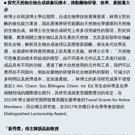
■ 探究天然物生物合成就像玩積木，推動藥物研發、效率、產能邁大
步
林博士在研讀博士學位期間，合成生物學技術逐漸發展，林博士對於
酶的催化能力著迷，因此逐漸將研究範圍由天然物化學擴展到天然物
的生物合成。林博士在生物合成研究上有多項突破性的發現，對於與
醫藥、農業相關之微生物以及其生產的天然物，尤其是萜類和生物鹼
類化合物，解析其生物合成途徑以及開發新穎酶，催化各式化學反
應，在基礎科學與應用價值上皆具重大意義。林博士分享：「天然物
可想像是由積木所組成的模型，由不同基本元件以及工具進行組裝，
成品具有不同的功能，透過了解大自然使用的元件和工具，我們可以
應用在不同面向，例如在藥物的研發與化合物原料的製程，可減少許
多時間以及經濟成本，並加速產能。」林博士的多項研究成果不僅發
表於J. Am. Chem. Soc.和Angew. Chem. Int. Ed.等生命科學及化學
相關領域的國際傑出期刊，其研究成就更受國際獎項的肯定，在
2013年博士後研究期間曾獲美國生藥學會的Travel Grants for Active
Members；回台獨立研究後，在2017年亦獲日本化學學會頒發的
Distinguished Lectureship Award。
「新秀獎」得主陳韻晶副教授