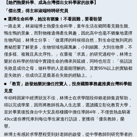
【她們熱愛科學、成為台灣傑出女科學家的故事】
「傑出獎」得主林淑端特聘研究員
■ 選擇生命科學，她沒有猶豫！不看困難，要看盼望
一路走來，林淑端博士熱愛生命科學，童年生活在鄉間看見雞生雞、
鴨生鴨的景象，而對物種遺傳產生興趣，因此高中也毫不猶豫地選擇
生物丙組，林博士分享：「做選擇的時候很自然，對生命從無到死的
奧秘想要了解更多，生物領域包羅萬象，小到細菌、大到生物界，不
僅多樣、複雜且具次序性。」在重複「求真」的研究過程中，林博士
樂於在科學的領域中實踐生命的傳承與延續，同時也坦言：「俗話說
失敗是成功之母，做科學的人是最能理解的。其實95%以上的實驗都
是失敗的，但成功正是奠基在失敗的經驗上。」
■ 「教育」啟發她樂於擔任挖寶人，投身國際事務處推廣台灣科學能
見度
年幼時因家中經濟狀況不佳，林博士在求學階段仰賴老師集資幫助，
得以完成學業，因而將教師視為人生志業，選讀國立彰化教育大學，
並於畢業後投身台中大安及梧棲國中擔任導師4年，不僅曾熱血騎著
49cc迷你摩托車到每位學生家進行訪談，更獲得「優良教師」榮
譽。
林博士有感於求學歷程受到好老師的啟發，從中學教師到研究學者的