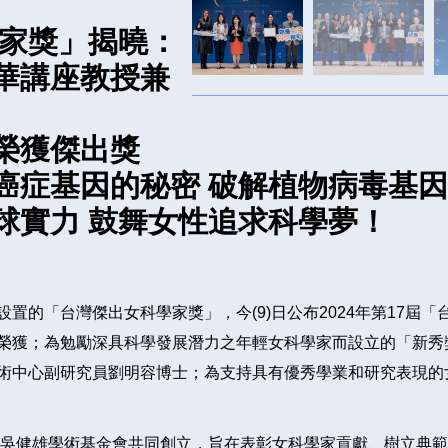
學家獎」揭曉：
華講座教授兼
榮獲傑出獎
癌症基因的秘密 破解植物病毒基
球實力 鼓舞女性追求科學夢！
置的「台灣傑出女科學家獎」，今(9)日公布2024年第17屆
榮獲；為勉勵深具科學發展潛力之年輕女科學家而設立的「新秀
術中心副研究員劉明容博士；為支持具有優秀學業和研究表現的
雅與吳健雄學術基金會共同創立，旨在表彰女科學家貢獻、樹立典