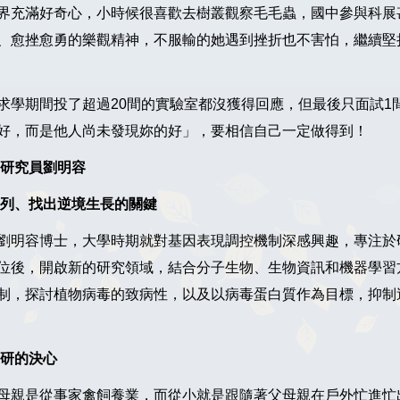
界充滿好奇心，小時候很喜歡去樹叢觀察毛毛蟲，國中參與科展
、愈挫愈勇的樂觀精神，不服輸的她遇到挫折也不害怕，繼續堅
求學期間投了超過20間的實驗室都沒獲得回應，但最後只面試1
好，而是他人尚未發現妳的好」，要相信自己一定做得到！
副研究員劉明容
列、找出逆境生長的關鍵
劉明容博士，大學時期就對基因表現調控機制深感興趣，專注於
位後，開啟新的研究領域，結合分子生物、生物資訊和機器學習
制，探討植物病毒的致病性，以及以病毒蛋白質作為目標，抑制
研的決心
母親是從事家禽飼養業，而從小就是跟隨著父母親在戶外忙進忙