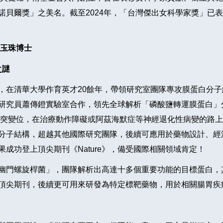
爾獎」之美名。截至2024年，「台灣傑出女科學家獎」已表揚5
孫玉珠博士
之謎
，在清華大學作育英才20餘年，帶領研究室團隊專攻膜蛋白分
研究員蕭傳鐙實驗室合作，領先全球解析「磷酸鹽轉運膜蛋白」
功解析並找到突變位，在治療動作障礙或阿茲海默症等神經退化性病變
分子結構，超越其他國際研究團隊，後續可應用於藥物設計、經
成功登上頂尖期刊《Nature》，備受國際相關領域肯定！
幽門螺旋桿菌」，團隊解析出高達十多個重要功能的目標蛋白，
頂尖期刊，後續更可用來研發為特定標靶藥物，用於相關腸胃疾