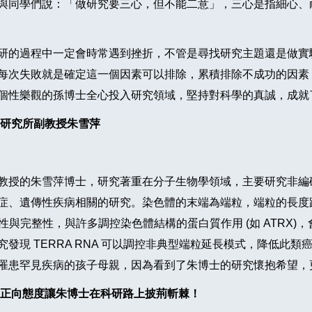
與同學們說：「做研究要三心，但不能二意」，三心是指細心、
研的過程中一定會時常遇到挫折，不管是尋找研究主題還是做實
每次失敗就是確定這一個因素可以排除，累積排除不成功的因素
個性樂觀的孫博士全心投入研究領域，堅持對科學的真誠，成就
學研究所副教授朱雪萍
的朱雪萍博士，研究著重在分子生物學領域，主要研究非編碼核糖核酸
症、遺傳性疾病相關的研究。染色體的末端為端粒，端粒的長度
的活性與完整性，與許多調控染色體結構的蛋白質作用 (如 ATR
發現 TERRA RNA 可以調控非典型端粒延長模式，降低此
罹患罕見疾病的孩子母親，因為看到了朱博士的研究懷抱希望，
正向態度讓朱博士在科研路上披荊斬棘！