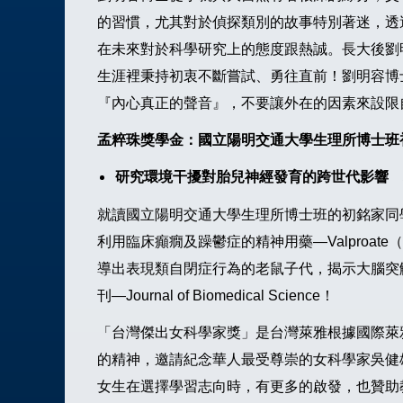
的習慣，尤其對於偵探類別的故事特別著迷，透
在未來對於科學研究上的態度跟熱誠。長大後劉
生涯裡秉持初衷不斷嘗試、勇往直前！劉明容博
『內心真正的聲音』，不要讓外在的因素來設限
孟粹珠獎學金：國立陽明交通大學生理所博士班
研究環境干擾對胎兒神經發育的跨世代影響 
就讀國立陽明交通大學生理所博士班的初銘家同
利用臨床癲癇及躁鬱症的精神用藥—Valpro
導出表現類自閉症行為的老鼠子代，揭示大腦突
刊—Journal of Biomedical Science！
「台灣傑出女科學家獎」是台灣萊雅根據國際萊雅集團與
的精神，邀請紀念華人最受尊崇的女科學家吳健
女生在選擇學習志向時，有更多的啟發，也贊助