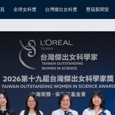
頁
全球女科獎
台灣傑出女科獎
歷屆新聞室
歷屆得主總覽
遴選委員