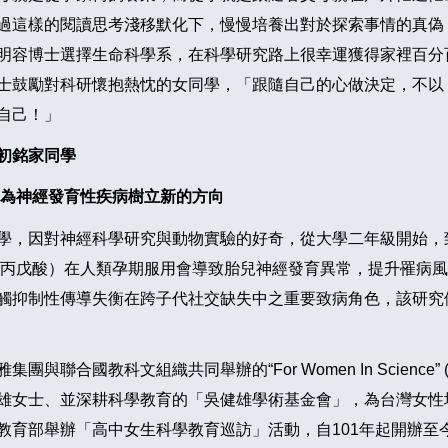
過這樣的閱讀思考淺移默化下，慢慢培養出對於探索事情的真偽
明容博士選擇生命科學系，在科學研究路上很幸運獲得家裡百分
士鼓勵對科研懷抱熱忱的女同學，「跟隨自己的心做決定，不以
自己！」
初銘家同學
為神經發育性疾病樹立新的方向
學，因對神經科學研究與動物實驗的好奇，從大學二年級開始，
ate（丙戊酸）在人類孕期服用會導致胎兒神經發育異常，提升罹
觸抑制性傳導失衡在跨子代社交缺失中之重要致病角色，該研究
聯合國教科文組織共同舉辦的“For Women In Scienc
雄女士、並深耕科學教育的「吳健雄學術基金會」，為台灣女性
教育部舉辦「高中女生科學教育巡訪」活動，自101年起開辦至