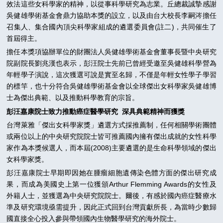
效法這些女科學家的精神，以從事科學研究為志業。丘總裁誠摯感謝
吳健雄學術基金會鼎力協助本獎的設立，以及由台大校長李嗣涔擔任
召集人、集合國內頂尖科學家組成的遴選委員會(註二)，共同催生了
首屆得主。
擔任本獎項協辦單位的財團法人吳健雄學術基金會董事長暨中央研究
院副院長劉兆漢也表示，彭汪院士先前已曾經受邀至吳健雄科學營為
年輕學子演說，這次獲選可說是實至名歸，不僅是年輕女性學子學習
的標竿，也十分符合吳健雄學術基金會以全球傑出女科學家吳健雄博
士為傑出典範、以及推動科學教育的宗旨。
彭汪嘉康院士致力推動癌症醫學研究 深具典範精神而獲獎
台灣萊雅「傑出女科學家獎」遴選方式採推薦制，任何相關學術團體
或兩位以上的中央研究院院士皆可推薦國內擁有傑出成就的女性科學
家作為本獎候選人，而本屆(2008)主要遴選的是生命科學領域的傑出
女科學家獎。
彭汪嘉康院士早期即因她在腫瘤細胞遺傳染色體方面的傑出研究成
果，而成為美國史上第一位獲頒Arthur Flemming Awards的女性及
外籍人士，並獲選為中央研究院院士。爾後，有感於國內癌症醫療水
準及研究環境亟需提升，因此正式回到台灣貢獻所長，為當時少數歸
國直接全心投入參與帶領國內生物醫學研究的海外院士。