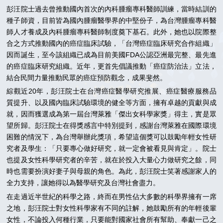
彭汪院士過去曾推動國內首次的內科腫瘤專科醫師訓練，當時結訓的
種子師資，目前皆為國內腫瘤醫學界的中堅份子，為台灣腫瘤專科醫
師人才養成及內科腫瘤專科醫師制度奠下基石。此外，她也以院際整
合之方式推動國內的癌症臨床試驗，「台灣癌症臨床研究合作組織」
因而誕生，至今該組織已成為目前美國FDA公認亞洲最完整、最先進
的癌症臨床研究組織。近年，更首先倡議推動「癌症防治法」立法，
結合民間力量推動民眾的癌症預防觀念，成果斐然。
綜觀近20年，彭汪院士在台灣癌症醫學研究推展、癌症醫療服務品
質提升、以及國內臨床試驗環境的健全等方面，擁有卓越的貢獻與成
就，因而獲選成為第一屆台灣萊雅「傑出女科學家獎」得主，實是眾
望所歸。彭汪院士在得獎感言中特別提到，感謝台灣萊雅在國際環境
困難的情況下，為台灣舉辦此獎項，希望這個獎可以鼓勵年輕女性研
究者及學生：「只要專心做好研究，就一定會被看見與肯定」。院士
也提及女性科學研究者的辛苦，就在於投入大量心力做研究之餘，同
時也需要扮演好妻子與母親的角色。為此，彭汪院士笑著感謝家人的
全力支持，讓她得以為醫學研究及台灣社會盡力。
在走過近半世紀的科學之路，終而在男性佔大多數的科學界擁有一席
之地，彭汪院士對女性科學家有不同的註解，她鼓勵所有的年輕後輩
女性，不論投入何種行業，只要能對國家社會所有幫助、奉獻一己之