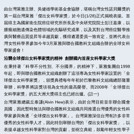
2010
由台灣萊雅主辦、吳健雄學術基金會協辦，堪稱台灣女性諾貝爾獎的
2009
第一屆台灣萊雅「傑出女科學家獎」於今日(1/28)正式揭曉表揚。首
2008
屆得主為國家衛生院癌症研究所所長及中央研究院院士彭汪嘉康，以
腫瘤細胞遺傳染色體領域的先驅研究成果，以及其對台灣癌症醫學推
廣與醫療品質提昇等卓越貢獻，獲得遴選委員一致肯定，並將代表台
灣女性科學界參加今年3月萊雅與聯合國教科文組織合辦的全球女科
學家盛會！
沿襲全球傑出女科學家獎的精神 創辦國內首座女科學家大獎
在秉持著「科學不分性別、不分國界」的精神下，萊雅集團自1998
年起，即與聯合國教科文組織創辦了這項專為女性科學家設置的「全
球傑出女科學家獎」，頒獎典禮每年年初於巴黎教科文組織總部隆重
舉辦，科學界將該獎項視為女性的最高榮譽。而2008年「全球傑出
女科學家獎」的五大洲大獎得主也已經出爐。(註一)
台灣萊雅總裁丘泰謙(Alvin Hew)表示，由於台灣目前並非聯合國會
員國，因此暫時無法與聯合國教科文組織共同推選台灣優秀的女性科
學家參與角逐「全球傑出女科學家」。台灣萊雅深信台灣有許多非常
優秀的女性科學人才，因此特別舉辦台灣的「傑出女科學家獎」，以
表揚卓越女性科學家對台灣的貢獻，並樹立典範，鼓勵年輕女性學子