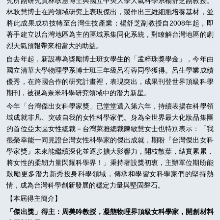
究所副研究員林耿慧博士與國立中央大學大氣科學系楊舒芝副教授。
林耿慧博士在跨領域研究上表現傑出，製作出三維細胞培養基材，並
將此成果成功技轉至台灣生技產業；楊舒芝副教授自2008年起，即
著手建立以台灣地區為主的區域系集同化系統，對瞭解台灣地區的劇
烈天氣預報帶來相當大的助益。
自去年起，新設專為獎勵博士班女學生的「孟粹珠獎學金」，今年由
國立清華大學物理學系博士班三年級呂宥蓉同學獲得。呂生學業成績
優秀，在跨國合作的研究計畫裡，表現突出，成果刊登世界頂級科學
期刊，被視為奈米科學研究領域中的潛力新星。
今年「台灣傑出女科學家獎」已堂堂邁入第六年，持續表揚在科學領
域成就非凡、突破自我的女性科學家們。身為全世界最大化妝品集團
的首位亞太區女性總裁－台灣萊雅總裁陳敏慧女士也特別表示：「我
很榮幸能一同見證台灣女性科學家的傑出成就，期盼『台灣傑出女科
學家獎』未來能繼續深化並逐步擴大影響力，開枝散葉，結實累累，
將女性的柔韌力量閃耀科學界！」秉持著設獎初衷，主辦單位期盼能
鼓勵更多潛力新秀投身科學領域，傳承和學習女科學家們的堅持熱
情，成為台灣科學創新發展的穩定力量與堅固磐石。
【本屆得主簡介】
「傑出獎」得主：周美吟教授，凝態物理界頂級女科學家，開創材料