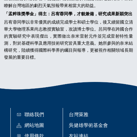
瞭解台灣地區的劇烈天氣預報帶來相當大的助益。
「孟粹珠獎學金」得主：呂宥蓉同學，才貌兼備，研究成果新穎突出
呂宥蓉同學以非常優異的成績完成學士和碩士學位，後又續留國立清
華大學物理系果尚志教授實驗室，攻讀博士學位。呂同學在跨國合作
的實驗研究中表現傑出，實際做出奈米雷射元件並完成雷射特性量
測，對於基礎科學及應用技術研究皆具重大意義。她所參與的奈米結
構研究，陸續獲得國際科學界的矚目與報導，更被視作相關領域長期
發展的重要目標。
聯絡我們
台灣萊雅
網站地圖
吳健雄學術基金會
使用條款
友站連結