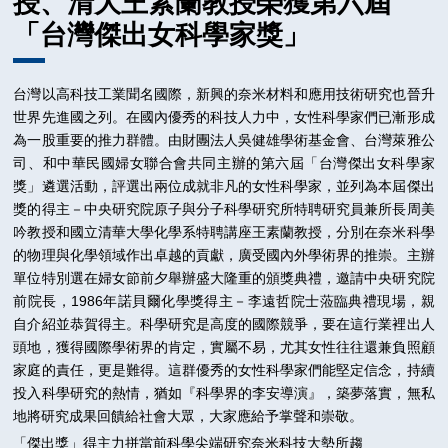
授、清大王素蘭教授榮獲第六屆
2010
「台灣傑出女科學家獎」
2009
2008
台灣以高科技工業聞名國際，新興的奈米材料和應用技術研究也晉升
世界先進國之列。在國內優秀的科技人力中，女性科學家們已漸形成
為一股重要的推力群體。由財團法人吳健雄學術基金會、台灣萊雅公
司、和中華民國婦女聯合會共同主辦的第六屆「台灣傑出女科學家
獎」遴選活動，評選出兩位成就非凡的女性科學家，並列為本屆傑出
獎的得主－中央研究院原子與分子科學研究所特聘研究員兼所長周美
吟教授和國立清華大學化學系特聘講座王素蘭教授，分別在奈米科學
的物理與化學領域作出卓越的貢獻，廣受國內外學術界的推崇。主辦
單位特別選在婦女節前夕舉辦盛大隆重的頒獎典禮，邀請中央研究院
前院長，1986年諾貝爾化學獎得主－李遠哲院士蒞臨典禮現場，親
自介紹並恭賀得主。科學研究是高度的國際競爭，要在這行業裡出人
頭地，獲得國際學術界的肯定，實屬不易，尤其女性往往還兼負照顧
家庭的責任，更是難得。這群優秀的女性科學家們能堅定信念，持續
投入科學研究的熱情，猶如『科學界的李安導演』，築夢落實，無私
地將研究成果回饋給社會大眾，大家應給予掌聲和崇敬。
「傑出獎」得主力拼當前科學尖端研究奈米科技大勢所趨