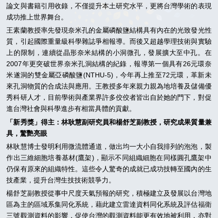
論文與書籍引用收錄，不僅提升本土研究水平，更將台灣學術的表現
成功推上世界舞台。
王素蘭教授率先發現奈米孔的金屬磷酸鹽結構具有內在的光致發光性
質，引起國際重量級科學雜誌爭相報導。而後又超越學理技術與實驗
上的限制，連續從晶形奈米結構的小洞微孔，發展擴大至中孔。在
2007年更突破世界奈米孔洞結構的紀錄，報導第一個具有26元環奈
米遂洞的雙金屬亞磷酸鹽(NTHU-5)，今年再上推至72元環，革新未
來孔洞物質的合成法與應用。王教授多年來親力親為地培養及儲備優
秀科研人才，目前學術與產業界許多佼佼者皆出自於她的門下，對促
進台灣社會與科學進步有相當具體的貢獻。
「新秀獎」得主：林耿慧副研究員和楊舒芝副教授，研究成果質量兼
具，驚艷亮眼
林耿慧博士發明利用微流體通道，做出均一大小自我排列的泡泡，製
作出三維細胞培養基材(鷹架)，顯示不同組織細胞在同樣圓孔鷹架中
仍保有原來的組織特性。這些令人驚奇的成就已成功技轉至國內的生
技產業，提升台灣生技技術競爭力。
楊舒芝副教授從事中尺度天氣預報的研究，積極建立及發展以台灣地
區為主的區域系集同化系統，藉此建立雷達資料同化系統及評估福衛
三號觀測資料的影響，促使台灣的觀測資料能更有效地被利用，亦對