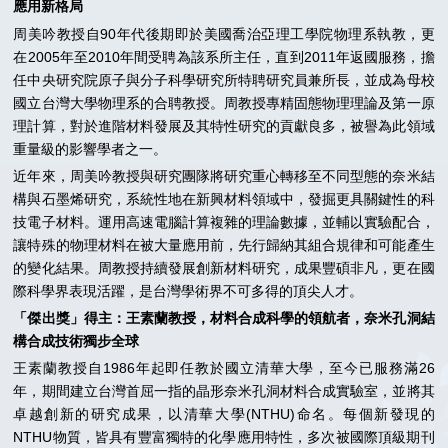
應用新格局
周美吟教授自90年代後期即於美國喬治亞理工學院物理系執教，更
在2005年至2010年間受聘為該系所主任，直到2011年返國服務，擔
任中央研究院原子與分子科學研究所特聘研究員兼所長，並成為母校
國立台灣大學物理系的合聘教授。周教授專精固態物理理論及第一原
理計算，對於進階材料發展及其特性研究的貢獻良多，被譽為此領域
重量級的影響學者之一。
近年來，周美吟教授與研究團隊將研究重心轉移至不同型態的奈米結
構與石墨烯研究，系統性地在新興材料領域中，發掘更具關鍵性的科
技電子材料。運用高速電腦計算複雜的理論數據，並輔以實驗配合，
讓特殊的物理材料在被大量應用前，先行歸納其組合規律和可能產生
的變化結果。周教授持續發展創新材料研究，成果豐碩非凡，更在國
際科學界表現活躍，是台灣學術界不可多得的頂尖人才。
「傑出獎」得主：王素蘭教授，材料合成科學的領航者，奈米孔洞結
構合成技術獨步全球
王素蘭教授自1986年起即任教於國立清華大學，至今已服務滿26
年，期間建立台灣首屈一指的晶形奈米孔洞材料合成實驗室，並將其
卓越創新的研究成果，以清華大學(NTHU)命名。每個新發現的
NTHU物質，皆具有豐富獨特的化學應用特性，多次被國際頂級期刊