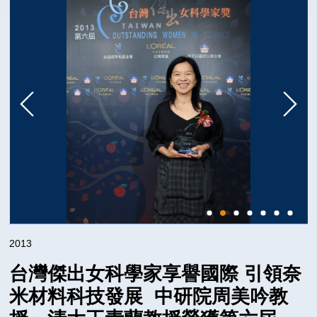
2025
2024
2023
2022
2021
2020
2019
2018
2017
2016
2015
2014
2013
2013
台灣傑出女科學家享譽國際 引領奈
2012
米材料科技發展 中研院周美吟教
2011