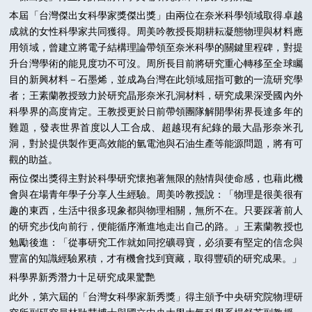
本屆「台灣傑出女科學家獎傑出獎」由兩位在奈米科學領域取得卓越
成就的女性科學家共同獲得。周美吟教授長期耕耘凝態物理與材料應
用領域，曾建立將電子結構理論帶領至奈米科學的關鍵里程碑，對提
升台灣學術的能見度功不可沒。周所長目前將研究重心轉移至全球矚
目的新興材料－石墨烯，並成為台灣在此領域屈指可數的一流研究學
者；王素蘭教授致力於研究晶形奈米孔洞材料，研究成果深受國內外
科學界的高度肯定。王教授更於日前帶領團隊解開學術界長達多年的
難題，發表世界首度以人工合成、超越現有紀錄的最大晶形奈米孔
洞，對於提供製作更高效能的氫電池與石油生產等能源問題，將有可
觀的助益。
兩位傑出獎得主對於科學研究懷抱著無限的熱情與使命感，也藉此機
會與在場青年學子分享人生經驗。周美吟教授說：「物理是很美很有
趣的東西，生活中很多現象都與物理相關，無所不在。只要踩著前人
的研究步伐向前行，便能循序漸進地走出自己的路。」王素蘭教授也
勉勵後進：「從事研究工作就如同挖礦尋寶，必須要有堅定的信念與
豐富的知識經驗累積，才有機會找到寶藏，取得豐碩的研究成果。」
科學界新秀潛力十足研究成果驚艷
此外，第六屆的「台灣女科學家新秀獎」得主頒予中央研究院物理研