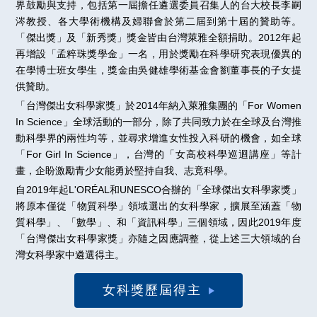
界鼓勵與支持，包括第一屆擔任遴選委員召集人的台大校長李嗣
涔教授、各大學術機構及婦聯會於第二屆到第十屆的贊助等。
「傑出獎」及「新秀獎」獎金皆由台灣萊雅全額捐助。2012年起
再增設「孟粹珠獎學金」一名，用於獎勵在科學研究表現優異的
在學博士班女學生，獎金由吳健雄學術基金會劉董事長的子女提
供贊助。
「台灣傑出女科學家獎」於2014年納入萊雅集團的「For Women
In Science」全球活動的一部分，除了共同致力於在全球及台灣推
動科學界的兩性均等，並尋求增進女性投入科研的機會，如全球
「For Girl In Science」，台灣的「女高校科學巡迴講座」等計
畫，企盼激勵青少女能勇於堅持自我、志竟科學。
自2019年起L'ORÉAL和UNESCO合辦的「全球傑出女科學家獎」
將原本僅從「物質科學」領域選出的女科學家，擴展至涵蓋「物
質科學」、「數學」、和「資訊科學」三個領域，因此2019年度
「台灣傑出女科學家獎」亦隨之因應調整，從上述三大領域的台
灣女科學家中遴選得主。
女科獎歷屆得主