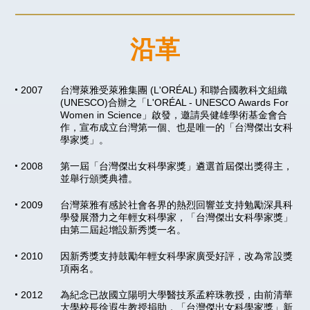
沿革
2007
台灣萊雅受萊雅集團 (L'ORÉAL) 和聯合國教科文組織
(UNESCO)合辦之「L'ORÉAL - UNESCO Awards For
Women in Science」啟發，邀請吳健雄學術基金會合
作，宣布成立台灣第一個、也是唯一的「台灣傑出女科
學家獎」。
2008
第一屆「台灣傑出女科學家獎」遴選首屆傑出獎得主，
並舉行頒獎典禮。
2009
台灣萊雅有感於社會各界的熱烈回響並支持勉勵深具科
學發展潛力之年輕女科學家，「台灣傑出女科學家獎」
由第二屆起增設新秀獎一名。
2010
因新秀獎支持鼓勵年輕女科學家廣受好評，改為常設獎
項兩名。
2012
為紀念已故國立陽明大學醫技系孟粹珠教授，由前清華
大學校長徐遐生教授捐助，「台灣傑出女科學家獎」新