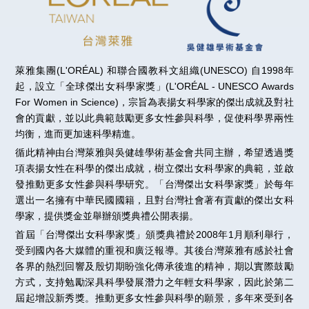
萊雅集團(L'ORÉAL) 和聯合國教科文組織(UNESCO) 自1998年
起，設立「全球傑出女科學家獎」(L'ORÉAL - UNESCO Awards
For Women in Science)，宗旨為表揚女科學家的傑出成就及對社
會的貢獻，並以此典範鼓勵更多女性參與科學，促使科學界兩性
均衡，進而更加速科學精進。
循此精神由台灣萊雅與吳健雄學術基金會共同主辦，希望透過獎
項表揚女性在科學的傑出成就，樹立傑出女科學家的典範，並啟
發推動更多女性參與科學研究。「台灣傑出女科學家獎」於每年
選出一名擁有中華民國國籍，且對台灣社會著有貢獻的傑出女科
學家，提供獎金並舉辦頒獎典禮公開表揚。
首屆「台灣傑出女科學家獎」頒獎典禮於2008年1月順利舉行，
受到國內各大媒體的重視和廣泛報導。其後台灣萊雅有感於社會
各界的熱烈回響及殷切期盼強化傳承後進的精神，期以實際鼓勵
方式，支持勉勵深具科學發展潛力之年輕女科學家，因此於第二
屆起增設新秀獎。推動更多女性參與科學的願景，多年來受到各