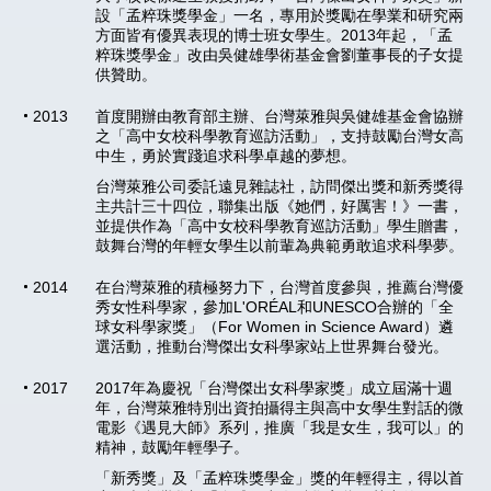
設「孟粹珠獎學金」一名，專用於獎勵在學業和研究兩
方面皆有優異表現的博士班女學生。2013年起，「孟
粹珠獎學金」改由吳健雄學術基金會劉董事長的子女提
供贊助。
2013
首度開辦由教育部主辦、台灣萊雅與吳健雄基金會協辦
之「高中女校科學教育巡訪活動」，支持鼓勵台灣女高
中生，勇於實踐追求科學卓越的夢想。
台灣萊雅公司委託遠見雜誌社，訪問傑出獎和新秀獎得
主共計三十四位，聯集出版《她們，好厲害！》一書，
並提供作為「高中女校科學教育巡訪活動」學生贈書，
鼓舞台灣的年輕女學生以前輩為典範勇敢追求科學夢。
2014
在台灣萊雅的積極努力下，台灣首度參與，推薦台灣優
秀女性科學家，參加L'ORÉAL和UNESCO合辦的「全
球女科學家獎」（For Women in Science Award）遴
選活動，推動台灣傑出女科學家站上世界舞台發光。
2017
2017年為慶祝「台灣傑出女科學家獎」成立屆滿十週
年，台灣萊雅特別出資拍攝得主與高中女學生對話的微
電影《遇見大師》系列，推廣「我是女生，我可以」的
精神，鼓勵年輕學子。
「新秀獎」及「孟粹珠獎學金」獎的年輕得主，得以首